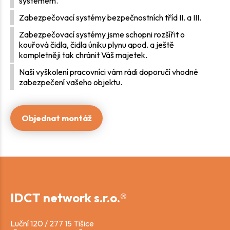
systémem.
Zabezpečovací systémy bezpečnostních tříd II. a III.
Zabezpečovací systémy jsme schopni rozšířit o
kouřová čidla, čidla úniku plynu apod. a ještě
kompletněji tak chránit Váš majetek.
Naši vyškolení pracovníci vám rádi doporučí vhodné
zabezpečení vašeho objektu.
Objednat montáž
IDCT network s.r.o.®
Luční 120 / 277 15 Tišice